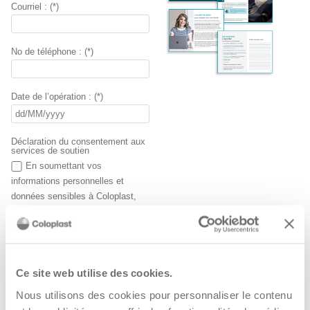
Courriel : (*)
No de téléphone : (*)
Date de l’opération : (*)
Déclaration du consentement aux
services de soutien
En soumettant vos
informations personnelles et
données sensibles à Coloplast,
vous consentez à ce que
Coloplast Canada traite et stocke
vos données afin de vous fournir
des services sur mesure et des
Ce site web utilise des cookies.
conseils révisés en soins de
santé professionnelle, et ce, sur
Nous utilisons des cookies pour personnaliser le contenu
une base régulière, ainsi que pour