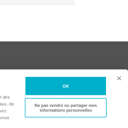
OK
t des
iaux, de
Ne pas vendre ou partager mes
informations personnelles
avez
 vous