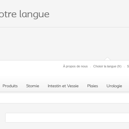
votre langue
À propos de nous
Choisir la langue
(fr)
S
Produits
Stomie
Intestin et Vessie
Plaies
Urologie