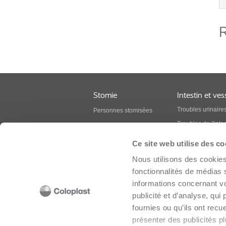
R
Stomie
Intestin et ves
Troubles urinaire
Personnes stomisées
Troubles de l'intes
Professionnel
Lésion de la moel
BodyCheck
Ce site web utilise des co
épinière
Produits pour stomie
Nous utilisons des cookies 
Sclérose en plaq
fonctionnalités de médias 
Spina Bifida
informations concernant vo
Produits pour les
publicité et d’analyse, qu
l'intestin et de la 
fournies ou qu’ils ont recu
présenter des publicités pl