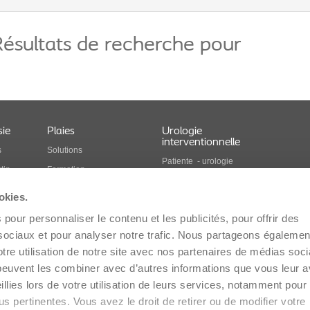
ésultats de recherche pour
sie
Plaies
Urologie
interventionnelle
s
Solutions
Patiente - urologie
tin
Formation
féminine
le
Économie de la santé
Patient - urologie
okies.
masculine
Produits pour les soins
pour personnaliser le contenu et les publicités, pour offrir des
ues
des plaies
Professionnels
sociaux et pour analyser notre trafic. Nous partageons égalemen
Produits pour urologie
tre utilisation de notre site avec nos partenaires de médias soc
chirurgicale
 soins de
i peuvent les combiner avec d’autres informations que vous leur 
vessie
eillies lors de votre utilisation de leurs services, notamment pour
us pertinentes. Vous avez le droit de retirer ou de modifier votre