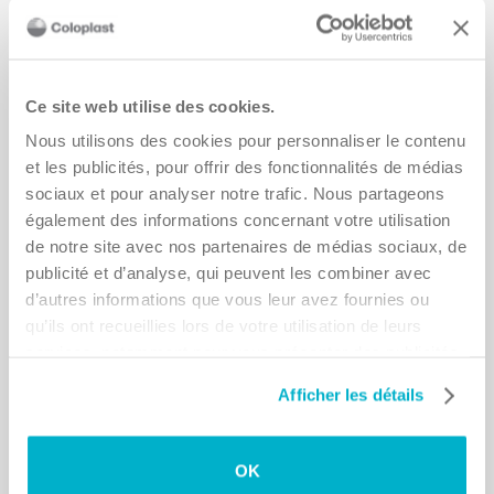
Rejoindre les soins Coloplast
Ce site web utilise des cookies.
Nos programmes de soins, conçus pour les
Nous utilisons des cookies pour personnaliser le contenu
personnes vivant avec une stomie et les personnes
et les publicités, pour offrir des fonctionnalités de médias
utilisant des cathéters intermittents, offrent des
sociaux et pour analyser notre trafic. Nous partageons
conseils simples, un soutien personnalisé et de
également des informations concernant votre utilisation
l'inspiration. Les soins sont disponibles quand vous
de notre site avec nos partenaires de médias sociaux, de
en avez besoin. Notre équipe dévouée de
publicité et d’analyse, qui peuvent les combiner avec
d’autres informations que vous leur avez fournies ou
conseillers et de spécialistes est là pour vous aider à
qu’ils ont recueillies lors de votre utilisation de leurs
vivre une vie meilleure en vous aidant à faire plus de
services, notamment pour vous présenter des publicités
choses que vous aimez, afin que vous puissiez être
plus pertinentes. Vous avez le droit de retirer ou de
vous!
Afficher les détails
modifier votre consentement à tout moment en cliquant
sur « Paramètres des cookies ». Veuillez consulter notre
Inscrivez-vous aujourd'hui!
Politique en matière de cookies et notre Avis de
OK
confidentialité pour plus d'informations.