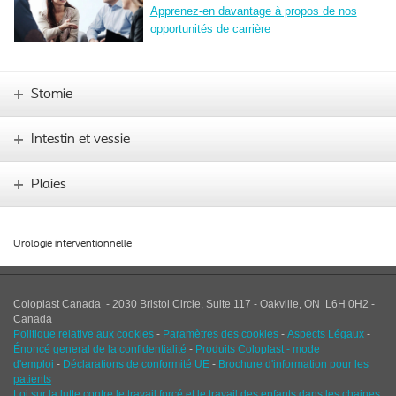
Apprenez-en davantage à propos de nos
opportunités de carrière
Stomie
Intestin et vessie
Plaies
Urologie interventionnelle
Coloplast Canada - 2030 Bristol Circle, Suite 117 - Oakville, ON L6H 0H2 -
Canad
a
Politique relative aux cookies
-
Paramètres des cookies
-
Aspects Légaux
-
Énoncé general de la confidentialité
-
Produits Coloplast - mode
d'emploi
-
Déclarations de conformité UE
-
Brochure d'information pour les
patients
Loi sur la lutte contre le travail forcé et le travail des enfants dans les chaines