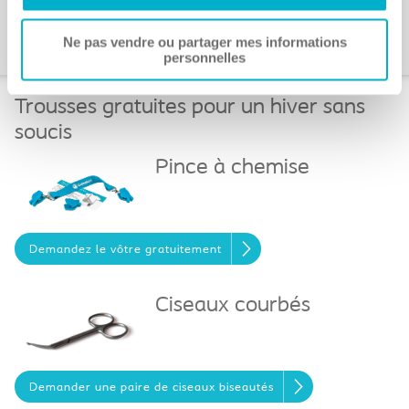
📞 Vous pouvez également nous
appeler au 1-866-293-6349
Ne pas vendre ou partager mes informations
personnelles
Trousses gratuites pour un hiver sans
soucis
Pince à chemise
Demandez le vôtre gratuitement
Ciseaux courbés
Demander une paire de ciseaux biseautés