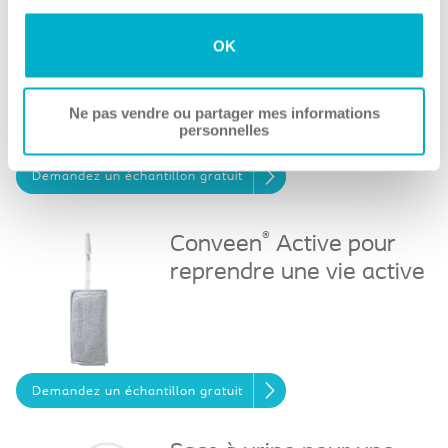
sur « Paramètres des cookies ». Veuillez consulter notre
Un cathéter externe
Politique en matière de cookies et notre Avis de
OK
pour hommes discret et
confidentialité pour plus d'informations.
fiable
Ne pas vendre ou partager mes informations
personnelles
Demandez un échantillon gratuit
®
Conveen
Active pour
reprendre une vie active
Demandez un échantillon gratuit