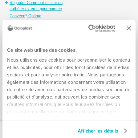
Regarder Comment utiliser un
cathéter externe pour homme
®
Conveen
Optima
Ce site web utilise des cookies.
Nous utilisons des cookies pour personnaliser le contenu
et les publicités, pour offrir des fonctionnalités de médias
Comment utiliser le
Comment utiliser
sociaux et pour analyser notre trafic. Nous partageons
également des informations concernant votre utilisation
sac à jambe
un sac de nuit
de notre site avec nos partenaires de médias sociaux, de
®
®
Conveen
Active
Conveen
Moveen
publicité et d’analyse, qui peuvent les combiner avec
Regarder Comment utiliser le
Regarder Comment utiliser un
d’autres informations que vous leur avez fournies ou
®
®
sac à jambe Conveen
Active
sac de nuit Conveen
Moveen
qu’ils ont recueillies lors de votre utilisation de leurs
services, notamment pour vous présenter des publicités
plus pertinentes. Vous avez le droit de retirer ou de
Produits recommandés
Afficher les détails
modifier votre consentement à tout moment en cliquant