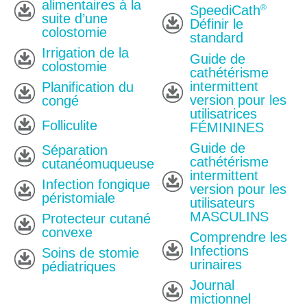
alimentaires à la
®
SpeediCath
suite d’une
Définir le
colostomie
standard
Irrigation de la
Guide de
colostomie
cathétérisme
intermittent
Planification du
version pour les
congé
utilisatrices
Folliculite
FÉMININES
Guide de
Séparation
cathétérisme
cutanéomuqueuse
intermittent
Infection fongique
version pour les
péristomiale
utilisateurs
MASCULINS
Protecteur cutané
convexe
Comprendre les
Infections
Soins de stomie
urinaires
pédiatriques
Journal
mictionnel