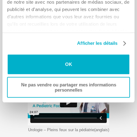
de notre site avec nos partenaires de médias sociaux, de
publicité et d’analyse, qui peuvent les combiner avec
d’autres informations que vous leur avez fournies ou
qu’ils ont recueillies lors de votre utilisation de leurs
services, notamment pour vous présenter des publicités
plus pertinentes. Vous avez le droit de retirer ou de
Afficher les détails
modifier votre consentement à tout moment en cliquant
sur « Paramètres des cookies ». Veuillez consulter notre
Résultats liés à la continence des femmes nécessitant le cathétérisme
Politique en matière de cookies et notre Avis de
intermittent (anglais)
OK
confidentialité pour plus d'informations.
Ne pas vendre ou partager mes informations
personnelles
Urologie – Pleins feux sur la pédiatrie(anglais)