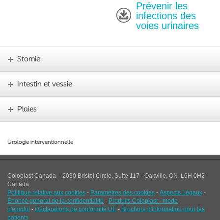
Prévenir les
infections des
voies urinaires
Stomie
Intestin et vessie
Plaies
Urologie interventionnelle
Coloplast Canada - 2030 Bristol Circle, Suite 117 - Oakville, ON L6H 0H2 -
Canad
a
Politique relative aux cookies
-
Paramètres des cookies
-
Aspects Légaux
-
Énoncé general de la confidentialité
-
Produits Coloplast - mode
d'emploi
-
Déclarations de conformité UE
-
Brochure d'information pour les
patients